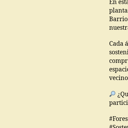
En est
planta
Barrio
nuestr
Cada á
sosten
compro
espaci
vecino
¿Que
partic
#Fore
#Soste