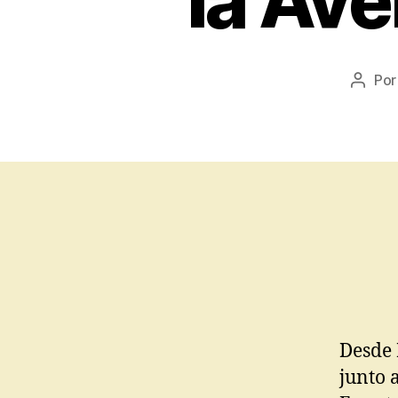
la Ave
Po
Desde 
junto 