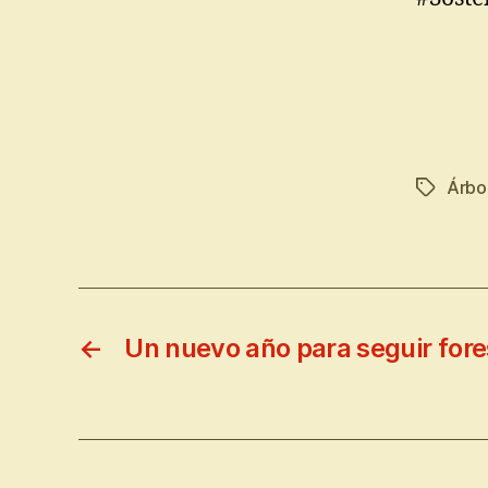
Árbo
←
Un nuevo año para seguir for