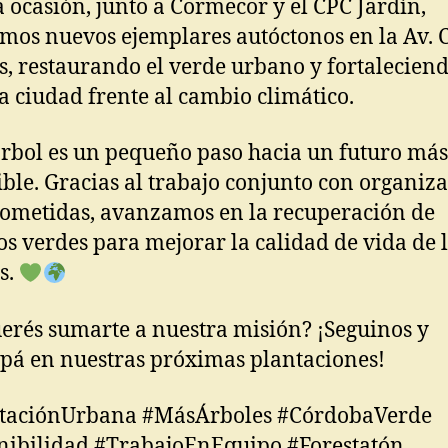
a ocasión, junto a Cormecor y el CPC Jardín,
mos nuevos ejemplares autóctonos en la Av. 
s, restaurando el verde urbano y fortalecien
a ciudad frente al cambio climático.
rbol es un pequeño paso hacia un futuro más
ible. Gracias al trabajo conjunto con organiz
metidas, avanzamos en la recuperación de
os verdes para mejorar la calidad de vida de 
s.
rés sumarte a nuestra misión? ¡Seguinos y
ipá en nuestras próximas plantaciones!
staciónUrbana #MásÁrboles #CórdobaVerde
nibilidad #TrabajoEnEquipo #Forestatón