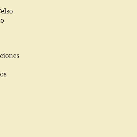
Celso
do
aciones
los