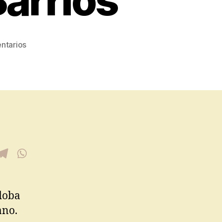
Barrios
ntarios
doba
ano.