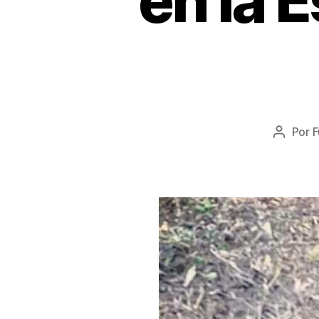
en la 
Por
F