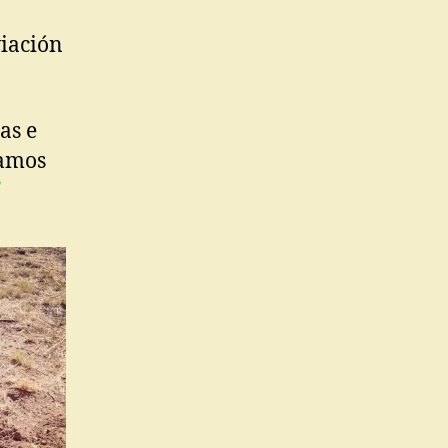
viación
as e
tamos