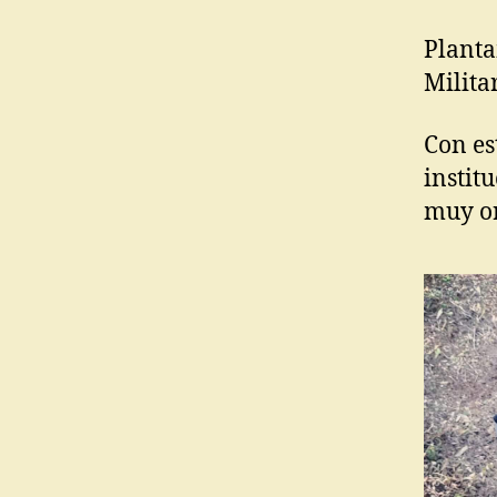
Planta
Milita
Con es
instit
muy or