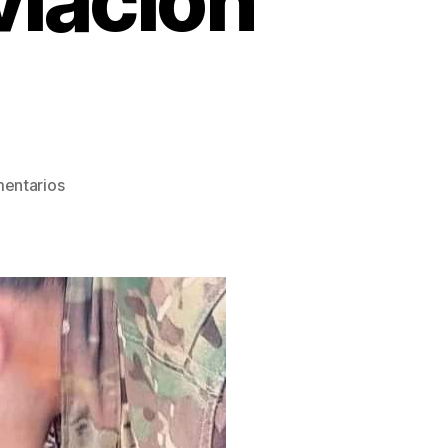
viación
entarios